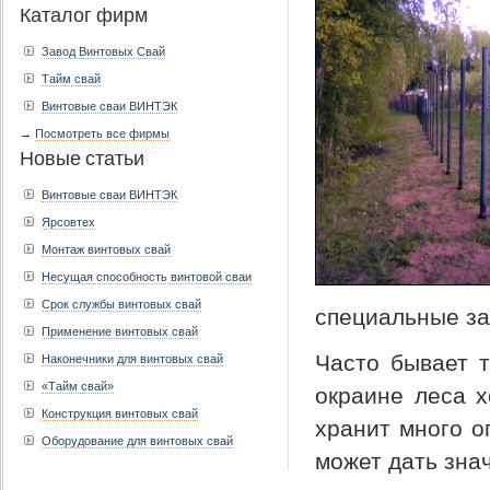
Каталог фирм
Завод Винтовых Свай
Тайм свай
Винтовые сваи ВИНТЭК
→
Посмотреть все фирмы
Новые статьи
Винтовые сваи ВИНТЭК
Ярсовтех
Монтаж винтовых свай
Несущая способность винтовой сваи
Срок службы винтовых свай
специальные за
Применение винтовых свай
Часто бывает т
Наконечники для винтовых свай
«Тайм свай»
окраине леса х
Конструкция винтовых свай
хранит много о
Оборудование для винтовых свай
может дать зна